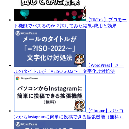
【TikTok】プロモー
ト機能でバズるのか？試してみた結果-費用と効果
【WordPress】メー
ルのタイトルが「=?ISO-2022〜」文字化け対処法
【Chrome】パソコ
ンからinstagramに簡単に投稿できる拡張機能（無料）