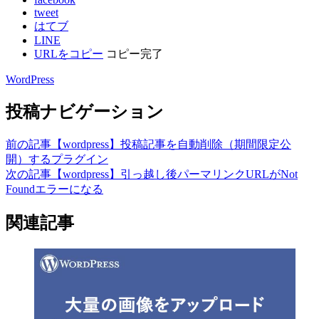
tweet
はてブ
LINE
URLをコピー
コピー完了
WordPress
投稿ナビゲーション
前の記事
【wordpress】投稿記事を自動削除（期間限定公
開）するプラグイン
次の記事
【wordpress】引っ越し後パーマリンクURLがNot
Foundエラーになる
関連記事