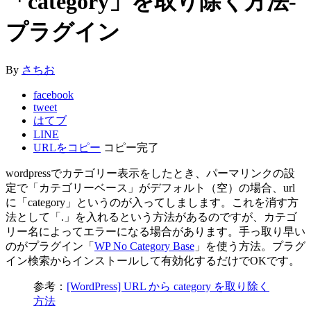
「category」を取り除く方法-
プラグイン
By
さちお
facebook
tweet
はてブ
LINE
URLをコピー
コピー完了
wordpressでカテゴリー表示をしたとき、パーマリンクの設
定で「カテゴリーベース」がデフォルト（空）の場合、url
に「category」というのが入ってしまします。これを消す方
法として「.」を入れるという方法があるのですが、カテゴ
リー名によってエラーになる場合があります。手っ取り早い
のがプラグイン「
WP No Category Base
」を使う方法。プラグ
イン検索からインストールして有効化するだけでOKです。
参考：
[WordPress] URL から category を取り除く
方法