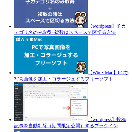
【wordpress】子カ
テゴリ名のみ取得+複数はスペースで区切る方法
【Win・Mac】PCで
写真画像を加工・コラージュするフリーソフト
【wordpress】投稿
記事を自動削除（期間限定公開）するプラグイン