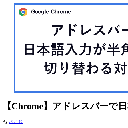
【Chrome】アドレスバー
By
さちお