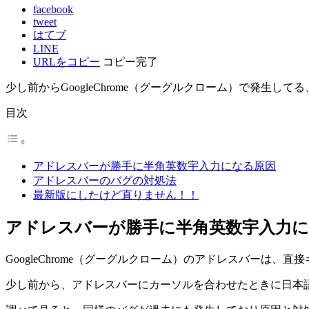
facebook
tweet
はてブ
LINE
URLをコピー
コピー完了
少し前からGoogleChrome（グーグルクローム）で発
目次
アドレスバーが勝手に半角英数宇入力になる原因
アドレスバーのバグの対処法
最新版にしたけど直りません！！
アドレスバーが勝手に半角英数宇入力
GoogleChrome（グーグルクローム）のアドレスバーは
少し前から、アドレスバーにカーソルを合わせたときに日本