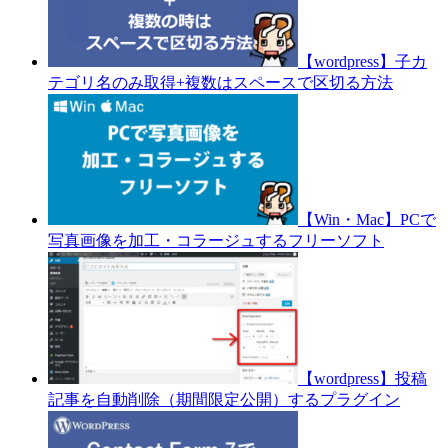
【wordpress】子カ
テゴリ名のみ取得+複数はスペースで区切る方法
【Win・Mac】PCで
写真画像を加工・コラージュするフリーソフト
【wordpress】投稿
記事を自動削除（期間限定公開）するプラグイン