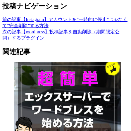
投稿ナビゲーション
前の記事
【Instagram】アカウントを”一時的に停止”じゃなく
て”完全削除”する方法
次の記事
【wordpress】投稿記事を自動削除（期間限定公
開）するプラグイン
関連記事