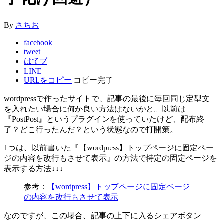
By
さちお
facebook
tweet
はてブ
LINE
URLをコピー
コピー完了
wordpressで作ったサイトで、記事の最後に毎回同じ定型文
を入れたい場合に何か良い方法はないかと。以前は
『PostPost』というプラグインを使っていたけど、配布終
了？どこ行ったんだ？という状態なので打開策。
1つは、以前書いた『【wordpress】トップページに固定ペー
ジの内容を改行もさせて表示』の方法で特定の固定ページを
表示する方法↓↓↓
参考：
【wordpress】トップページに固定ページ
の内容を改行もさせて表示
なのですが、この場合、記事の上下に入るシェアボタン