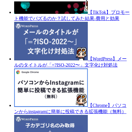
【TikTok】プロモー
ト機能でバズるのか？試してみた結果-費用と効果
【WordPress】メー
ルのタイトルが「=?ISO-2022〜」文字化け対処法
【Chrome】パソコ
ンからinstagramに簡単に投稿できる拡張機能（無料）