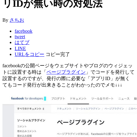
リIDが無い時の対処法
By
さちお
facebook
tweet
はてブ
LINE
URLをコピー
コピー完了
facebookの公開ページをウェブサイトやブログのウィジェッ
トに設置する時は「
ページプラグイン
」でコードを発行して
設置するのですが、発行の際に必要な「アプリID」が無く
てもコード発行が出来きることがわかったのでメモ↓↓↓