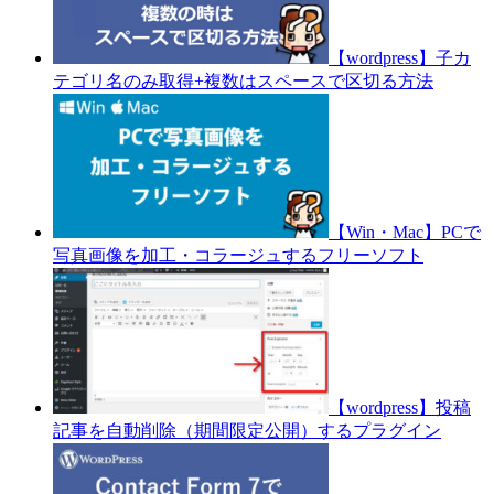
【wordpress】子カ
テゴリ名のみ取得+複数はスペースで区切る方法
【Win・Mac】PCで
写真画像を加工・コラージュするフリーソフト
【wordpress】投稿
記事を自動削除（期間限定公開）するプラグイン