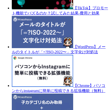
【TikTok】プロモー
ト機能でバズるのか？試してみた結果-費用と効果
【WordPress】メー
ルのタイトルが「=?ISO-2022〜」文字化け対処法
【Chrome】パソコ
ンからinstagramに簡単に投稿できる拡張機能（無料）